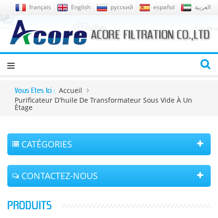
français
English
русский
español
العربية
Accueil
Vous Êtes Ici :
Purificateur D'huile De Transformateur Sous Vide À Un
Étage
CATÉGORIES
CONTACTEZ-NOUS
PRODUITS