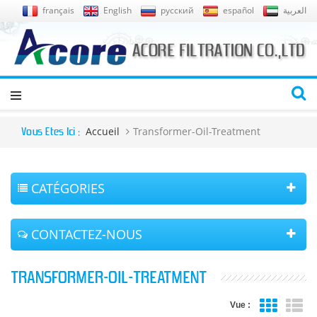
français
English
русский
español
العربية
Accueil
Transformer-Oil-Treatment
Vous Êtes Ici :
CATÉGORIES
CONTACTEZ-NOUS
TRANSFORMER-OIL-TREATMENT
Vue :