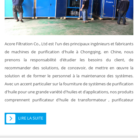
Acore Filtration Co., Ltd est l'un des principaux ingénieurs et fabricants
de machines de purification d'huile à Chongqing, en Chine, nous
prenons la responsabilité d'étudier les besoins du client, de
recommander des solutions, de concevoir, de mettre en œuvre la
solution et de former le personnel à la maintenance des systèmes.
Avec un accent particulier sur la fourniture de systèmes de purification
d'huile pour une grande variété d'huiles et d'applications, nos produits
comprennent purificateur d'huile de transformateur , purificateur
d'huile de lubrification, purificateur d'huile de turbine, machine de
filtration de liquides hydrauliques, systèmes de purification d'huile de
LIRE LA SUITE
déshydratation sous vide, ensemble de pompe à vide, générateur d'air
sec, purificateur de carburant diesel et autre...