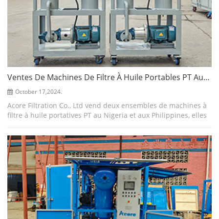
Ventes De Machines De Filtre À Huile Portables PT Aux Philippines Et Au Nigéria
October 17,2024.
Acore Filtration Co., Ltd vend deux ensembles de machines à
filtre à huile portatives PT au Nigeria et aux Philippines, elles
ont des caractéristiques petites, légères et faciles à
transporter. Les ch...