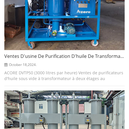
Ventes D'usine De Purification D'huile De Transformateur Sous Vide DVTP50 (3000LPH) Au Mozambique, En Afrique
October 18,2024.
ACORE DVTP50 (3000 litres par heure) Ventes de purificateurs
d'huile sous vide à transformateur à deux étages au
Mozambique, qui adopte une technologie avancée de vide à
deux étages, qui sépare l'eau ...