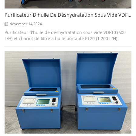
Purificateur D'huile De Déshydratation Sous Vide VDF10(600L/H) Et Chariot De Filtre À Huile Portable PT20(1200L/H), Ventes En Argentine
November 14,2024.
Purificateur d'huile de déshydratation sous vide VDF10 (600
L/H) et chariot de filtre à huile portable PT20 (1 200 L/H)
fabriqués par Acore Filtration Co., Ltd vendus en Argentine,
l'équipement garant...