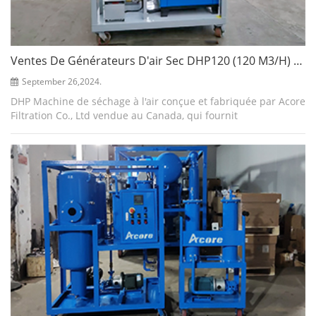
Ventes De Générateurs D'air Sec DHP120 (120 M3/h) Au Canada
September 26,2024.
DHP Machine de séchage à l'air conçue et fabriquée par Acore
Filtration Co., Ltd vendue au Canada, qui fournit
principalement de l'air sec lors de l'installation et de
l'entretien des transformateurs,...