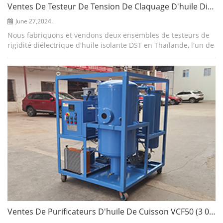
Ventes De Testeur De Tension De Claquage D'huile Diélectrique DST80KV/100KV En Thaïlande
June 27,2024.
Nous fabriquons et vendons deux ensembles de testeurs de
rigidité diélectrique d'huile isolante DST en Thaïlande, l'un de
80KV et l'autre de 100KV, le testeur est fabriqué selon les
normes CEI 65156 e...
Ventes De Purificateurs D'huile De Cuisson VCF50 (3 000 L/H) En France