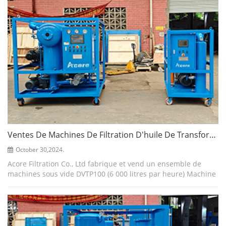
Ventes De Machines De Filtration D'huile De Transformateur DVTP100 (6 000 L/H) Et De Pompes À Vide VPS1000 Au Pérou
October 30,2024.
Acore Filtration Co., Ltd fabrique et vend un ensemble de
machines sous vide DVTP100 (6 000 litres par heure) Machine
de filtration d'huile de transformateur et un ensemble de
VPS1000 (1 000 m3/h ) sy...