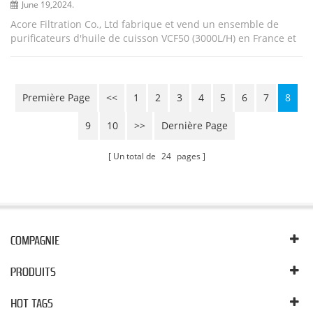
June 19,2024.
Acore Filtration Co., Ltd fabrique et vend un ensemble de
purificateurs d'huile de cuisson VCF50 (3000L/H) en France et
en Europe. Le purificateur d'huile est développé pour la
séparation solide-liqui...
Première Page
<<
1
2
3
4
5
6
7
8
9
10
>>
Dernière Page
Un total de
24
pages
COMPAGNIE
PRODUITS
HOT TAGS