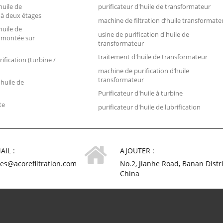
huile de
purificateur d'huile de transformateur
 à deux étages
machine de filtration d’huile transformate
huile de
usine de purification d'huile de
 montée sur
transformateur
traitement d'huile de transformateur
rification (turbine /
machine de purification d’huile
transformateur
'huile de
Purificateur d'huile à turbine
te
purificateur d'huile de lubrification
AIL :
AJOUTER :
les@acorefiltration.com
No.2, Jianhe Road, Banan Distr
China