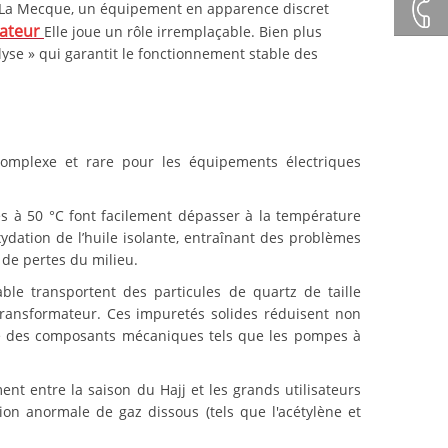
+86132
à La Mecque, un équipement en apparence discret
mateur
Elle joue un rôle irremplaçable. Bien plus
lyse » qui garantit le fonctionnement stable des
+86 23
8132
complexe et rare pour les équipements électriques
4618
es à 50 °C font facilement dépasser à la température
xydation de l’huile isolante, entraînant des problèmes
 de pertes du milieu.
able transportent des particules de quartz de taille
 transformateur. Ces impuretés solides réduisent non
ure des composants mécaniques tels que les pompes à
ent entre la saison du Hajj et les grands utilisateurs
ion anormale de gaz dissous (tels que l'acétylène et