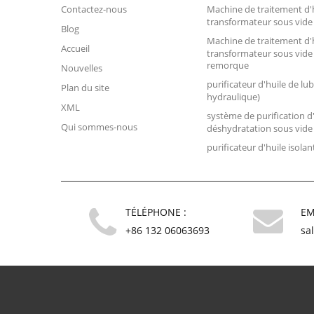
Contactez-nous
Machine de traitement d'
transformateur sous vide
Blog
Machine de traitement d'
Accueil
transformateur sous vide
remorque
Nouvelles
purificateur d'huile de lub
Plan du site
hydraulique)
XML
système de purification d
Qui sommes-nous
déshydratation sous vide
purificateur d'huile isolan
TÉLÉPHONE :
EM
+86 132 06063693
sa