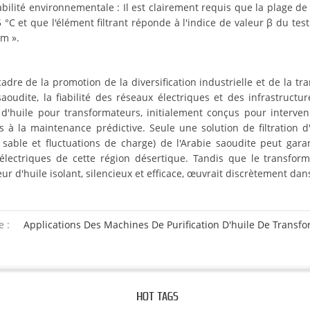
abilité environnementale : Il est clairement requis que la plage 
 °C et que l'élément filtrant réponde à l'indice de valeur β du tes
μm ».
adre de la promotion de la diversification industrielle et de la tr
 saoudite, la fiabilité des réseaux électriques et des infrastruc
on d'huile pour transformateurs, initialement conçus pour interv
ls à la maintenance prédictive. Seule une solution de filtration 
, sable et fluctuations de charge) de l'Arabie saoudite peut gara
électriques de cette région désertique. Tandis que le transfor
eur d'huile isolant, silencieux et efficace, œuvrait discrètement dan
e :
Applications Des Machines De Purification D'huile De Transf
HOT TAGS