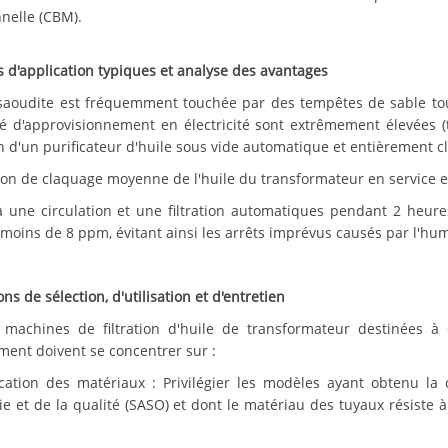
nnelle (CBM).
s d'application typiques et analyse des avantages
 saoudite est fréquemment touchée par des tempêtes de sable tou
té d'approvisionnement en électricité sont extrêmement élevées (t
n d'un purificateur d'huile sous vide automatique et entièrement cl
sion de claquage moyenne de l'huile du transformateur en service e
à une circulation et une filtration automatiques pendant 2 heures
moins de 8 ppm, évitant ainsi les arrêts imprévus causés par l'humi
ns de sélection, d'utilisation et d'entretien
 machines de filtration d'huile de transformateur destinées à 
ment doivent se concentrer sur :
fication des matériaux : Privilégier les modèles ayant obtenu l
e et de la qualité (SASO) et dont le matériau des tuyaux résiste à