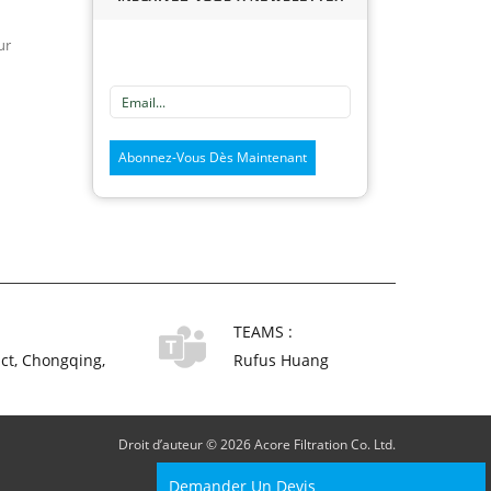
ur
TEAMS :
ict, Chongqing,
Rufus Huang
Droit d’auteur © 2026 Acore Filtration Co. Ltd.
Demander Un Devis