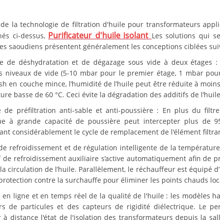
n de la technologie de filtration d'huile pour transformateurs ap
Purificateur d'huile isolant
és ci-dessus,
Les solutions qui s
ues saoudiens présentent généralement les conceptions ciblées sui
e de déshydratation et de dégazage sous vide à deux étages : 
ts niveaux de vide (5-10 mbar pour le premier étage, 1 mbar pou
ash en couche mince, l’humidité de l’huile peut être réduite à moi
re basse de 60 °C. Ceci évite la dégradation des additifs de l’hui
 de préfiltration anti-sable et anti-poussière : En plus du filtr
ue à grande capacité de poussière peut intercepter plus de 
ant considérablement le cycle de remplacement de l'élément filtran
t de refroidissement et de régulation intelligente de la températu
f de refroidissement auxiliaire s’active automatiquement afin de pr
a circulation de l’huile. Parallèlement, le réchauffeur est équipé d
protection contre la surchauffe pour éliminer les points chauds loc
e en ligne et en temps réel de la qualité de l'huile : les modèles
s de particules et des capteurs de rigidité diélectrique. Le pe
er à distance l'état de l'isolation des transformateurs depuis la 