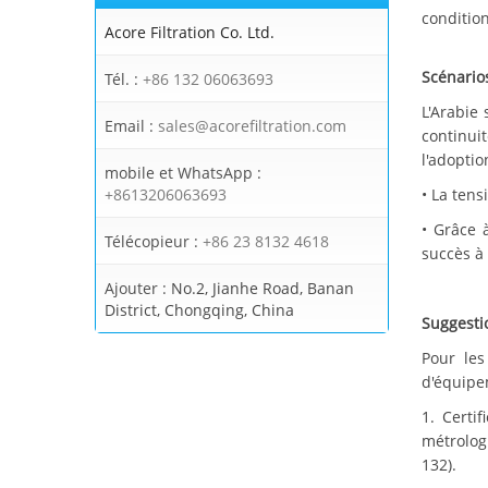
conditio
Acore Filtration Co. Ltd.
Scénario
Tél. :
+86 132 06063693
L'Arabie
Email :
sales@acorefiltration.com
continui
l'adoptio
mobile et WhatsApp :
+8613206063693
• La ten
• Grâce 
Télécopieur :
+86 23 8132 4618
succès à 
Ajouter :
No.2, Jianhe Road, Banan
District, Chongqing, China
Suggestio
Pour les
d'équipe
1. Certi
métrologi
132).