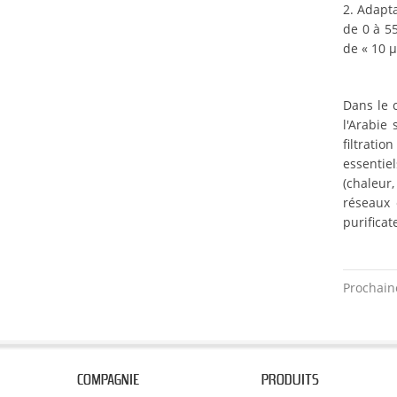
2. Adapt
de 0 à 55
de « 10 
Dans le c
l'Arabie
filtrati
essentie
(chaleur
réseaux 
purificat
Prochain
COMPAGNIE
PRODUITS