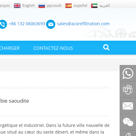
ançais
English
русский
español
العربية
+86 132 06063693
sales@acorefiltration.com
ÉCHARGER
CONTACTEZ-NOUS
+86132
abie saoudite
Rufus
Huang
sales@a
étique et industriel. Dans la future ville nouvelle de
ue situé au cœur du vaste désert, et même dans la