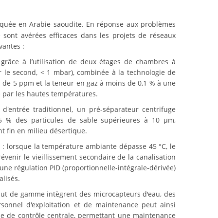
pliquée en Arabie saoudite. En réponse aux problèmes
e sont avérées efficaces dans les projets de réseaux
vantes :
grâce à l’utilisation de deux étages de chambres à
r le second, < 1 mbar), combinée à la technologie de
ns de 5 ppm et la teneur en gaz à moins de 0,1 % à une
le par les hautes températures.
e d'entrée traditionnel, un pré-séparateur centrifuge
95 % des particules de sable supérieures à 10 μm,
t fin en milieu désertique.
re : lorsque la température ambiante dépasse 45 °C, le
évenir le vieillissement secondaire de la canalisation
’une régulation PID (proportionnelle-intégrale-dérivée)
alisés.
 haut de gamme intègrent des microcapteurs d'eau, des
rsonnel d'exploitation et de maintenance peut ainsi
salle de contrôle centrale, permettant une maintenance