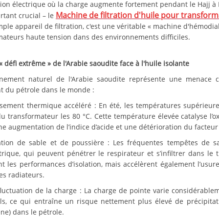
tion électrique où la charge augmente fortement pendant le Hajj 
Machine de filtration d'huile pour transfor
tant crucial – le
ple appareil de filtration, c'est une véritable « machine d'hémodia
mateurs haute tension dans des environnements difficiles.
 « défi extrême » de l'Arabie saoudite face à l'huile isolante
nnement naturel de l'Arabie saoudite représente une menace 
t du pétrole dans le monde :
lissement thermique accéléré : En été, les températures supérieur
du transformateur les 80 °C. Cette température élevée catalyse l’o
ne augmentation de l’indice d’acide et une détérioration du facteur
tration de sable et de poussière : Les fréquentes tempêtes de s
rique, qui peuvent pénétrer le respirateur et s’infiltrer dans le
t les performances d’isolation, mais accélèrent également l’us
les radiateurs.
fluctuation de la charge : La charge de pointe varie considérablem
els, ce qui entraîne un risque nettement plus élevé de précipitat
ne) dans le pétrole.