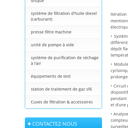
disque
système de filtration d'huile diesel
Itératio
(carburant)
mentionn
électriq
presse filtre machine
• Systèm
différen
unité de pompe à vide
dépôt fl
températu
système de purification de séchage
à l'air
• Module
cycloniq
équipements de test
prolonge
• Circui
station de traitement de gaz sf6
dispositi
pendant l
Cuves de filtration & accessoires
et d’une 
• Analys
compteur
CONTACTEZ-NOUS
surveill