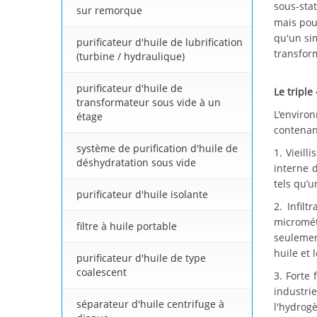
sous-sta
sur remorque
mais pour
qu'un sim
purificateur d'huile de lubrification
transfor
(turbine / hydraulique)
purificateur d'huile de
Le triple
transformateur sous vide à un
L'enviro
étage
contenan
système de purification d'huile de
1. Vieil
déshydratation sous vide
interne 
tels qu’u
purificateur d'huile isolante
2. Infil
micromét
filtre à huile portable
seulemen
huile et 
purificateur d'huile de type
coalescent
3. Forte 
industri
séparateur d'huile centrifuge à
l'hydrogè