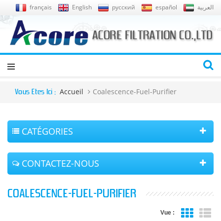
français
English
русский
español
العربية
Accueil
Coalescence-Fuel-Purifier
Vous Êtes Ici :
CATÉGORIES
CONTACTEZ-NOUS
COALESCENCE-FUEL-PURIFIER
Vue :