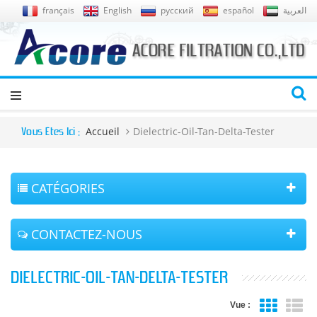
français
English
русский
español
العربية
Accueil
Dielectric-Oil-Tan-Delta-Tester
Vous Êtes Ici :
CATÉGORIES
CONTACTEZ-NOUS
DIELECTRIC-OIL-TAN-DELTA-TESTER
Vue :