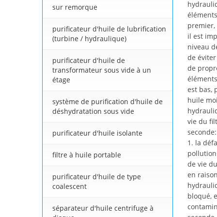
hydrauliq
sur remorque
élément
premier, 
purificateur d'huile de lubrification
il est im
(turbine / hydraulique)
niveau de
de évite
purificateur d'huile de
de propre
transformateur sous vide à un
éléments 
étage
est bas, 
huile moi
système de purification d'huile de
hydrauliq
déshydratation sous vide
vie du fi
seconde:
purificateur d'huile isolante
1. la déf
pollution
filtre à huile portable
de vie du
en raison
purificateur d'huile de type
hydrauliq
coalescent
bloqué, 
contamin
séparateur d'huile centrifuge à