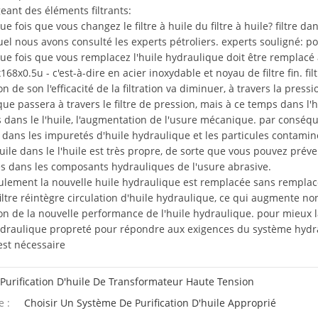
eant des éléments filtrants:
ue fois que vous changez le filtre à huile du filtre à huile? filtre da
el nous avons consulté les experts pétroliers. experts souligné: pou
que fois que vous remplacez l'huile hydraulique doit être remplacé
168x0.5u - c'est-à-dire en acier inoxydable et noyau de filtre fin. 
tion de son l'efficacité de la filtration va diminuer, à travers la pres
ue passera à travers le filtre de pression, mais à ce temps dans l'h
 dans le l'huile, l'augmentation de l'usure mécanique. par conséquent, 
 dans les impuretés d'huile hydraulique et les particules contaminées
huile dans le l'huile est très propre, de sorte que vous pouvez prév
s dans les composants hydrauliques de l'usure abrasive.
eulement la nouvelle huile hydraulique est remplacée sans remplace
filtre réintègre circulation d'huile hydraulique, ce qui augmente 
tion de la nouvelle performance de l'huile hydraulique. pour mieux 
hydraulique propreté pour répondre aux exigences du système hydra
 est nécessaire
Purification D'huile De Transformateur Haute Tension
e :
Choisir Un Système De Purification D'huile Approprié