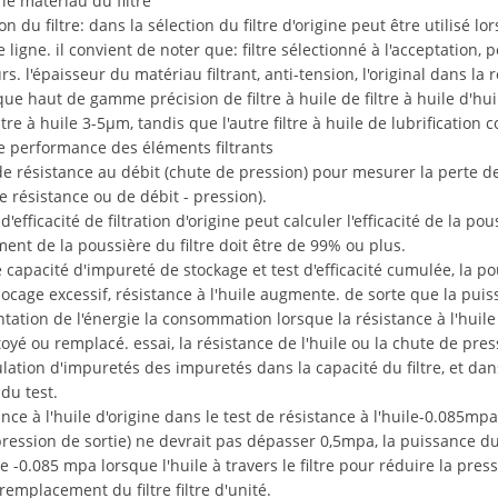
le matériau du filtre
ion du filtre: dans la sélection du filtre d'origine peut être utilisé 
ligne. il convient de noter que: filtre sélectionné à l'acceptation, 
rs. l'épaisseur du matériau filtrant, anti-tension, l'original dans la ré
que haut de gamme précision de filtre à huile de filtre à huile d'
iltre à huile 3-5μm, tandis que l'autre filtre à huile de lubrificati
de performance des éléments filtrants
e résistance au débit (chute de pression) pour mesurer la perte de
 résistance ou de débit - pression).
 d'efficacité de filtration d'origine peut calculer l'efficacité de la po
ent de la poussière du filtre doit être de 99% ou plus.
 capacité d'impureté de stockage et test d'efficacité cumulée, la p
ocage excessif, résistance à l'huile augmente. de sorte que la puiss
ation de l'énergie la consommation lorsque la résistance à l'huile 
ttoyé ou remplacé. essai, la résistance de l'huile ou la chute de pre
ation d'impuretés des impuretés dans la capacité du filtre, et dans ce
du test.
nce à l'huile d'origine dans le test de résistance à l'huile-0.085mpa 
 pression de sortie) ne devrait pas dépasser 0,5mpa, la puissance du
e -0.085 mpa lorsque l'huile à travers le filtre pour réduire la pres
remplacement du filtre filtre d'unité.