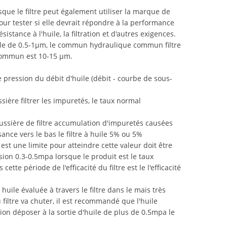
lorsque le filtre peut également utiliser la marque de
pour tester si elle devrait répondre à la performance
sistance à l'huile, la filtration et d'autres exigences.
huile de 0.5-1μm, le commun hydraulique commun filtre
on commun est 10-15 μm.
 pression du débit d'huile (débit - courbe de sous-
ussière filtrer les impuretés, le taux normal
oussière de filtre accumulation d'impuretés causées
ance vers le bas le filtre à huile 5% ou 5%
est une limite pour atteindre cette valeur doit être
ssion 0.3-0.5mpa lorsque le produit est le taux
tte période de l'efficacité du filtre est le l'efficacité
huile évaluée à travers le filtre dans le mais très
 filtre va chuter, il est recommandé que l'huile
sion déposer à la sortie d'huile de plus de 0.5mpa le