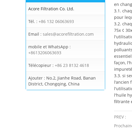
en chang
Acore Filtration Co. Ltd.
3.1. chaq
pour lequ
Tél. :
+86 132 06063693
3.2. cha
75x ¢ 30x
Email :
sales@acorefiltration.com
l'utilisa
hydrauliq
mobile et WhatsApp :
polluants
+8613206063693
essentiel
façon, l'
Télécopieur :
+86 23 8132 4618
impureté
3.3. si s
Ajouter :
No.2, Jianhe Road, Banan
l'ancien 
District, Chongqing, China
l'utilisa
l'huile 
filtrante
PREV :
Prochain