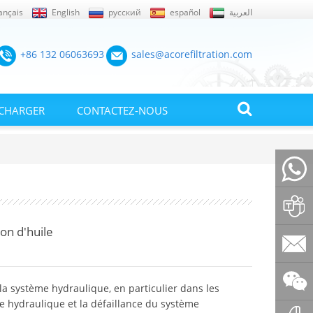
ançais
English
русский
español
العربية
+86 132 06063693
sales@acorefiltration.com
ÉCHARGER
CONTACTEZ-NOUS
+86132
ion d'huile
Rufus
Huang
sales@a
la système hydraulique, en particulier dans les
ile hydraulique et la défaillance du système