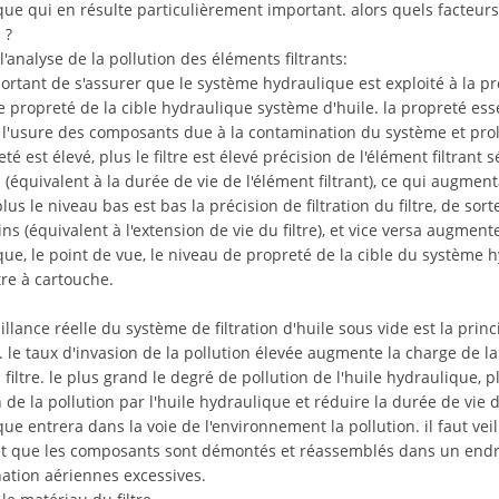
ue qui en résulte particulièrement important. alors quels facteurs i
s
?
l'analyse de la pollution des éléments filtrants:
portant de s'assurer que le système hydraulique est exploité à la p
 propreté de la cible hydraulique système d'huile. la propreté ess
r l'usure des composants due à la contamination du système et prol
té est élevé, plus le filtre est élevé précision de l'élément filtrant 
(équivalent à la durée de vie de l'élément filtrant), ce qui augment
plus le niveau bas est bas la précision de filtration du filtre, de sor
ns (équivalent à l'extension de vie du filtre), et vice versa augmen
ue, le point de vue, le niveau de propreté de la cible du système h
ltre à cartouche.
aillance réelle du système de filtration d'huile sous vide est la prin
. le taux d'invasion de la pollution élevée augmente la charge de la
 filtre. le plus grand le degré de pollution de l'huile hydraulique, plu
 de la pollution par l'huile hydraulique et réduire la durée de vie du
ue entrera dans la voie de l'environnement la pollution. il faut vei
et que les composants sont démontés et réassemblés dans un endroi
ation aériennes excessives.