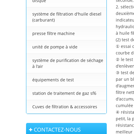
seconde, 
disque
2. sélect
deuxième 
système de filtration d'huile diesel
(carburant)
indicateu
hydrauli
à huile f
presse filtre machine
(2) test 
① essai d
unité de pompe à vide
courbe de
② le test
système de purification de séchage
d'enlèvem
à l'air
③ test de
par un bl
équipements de test
d'augment
filtre ne
station de traitement de gaz sf6
d'accumul
cumulée 
Cuves de filtration & accessoires
④ résista
petit, la
résistanc
CONTACTEZ-NOUS
meilleur 