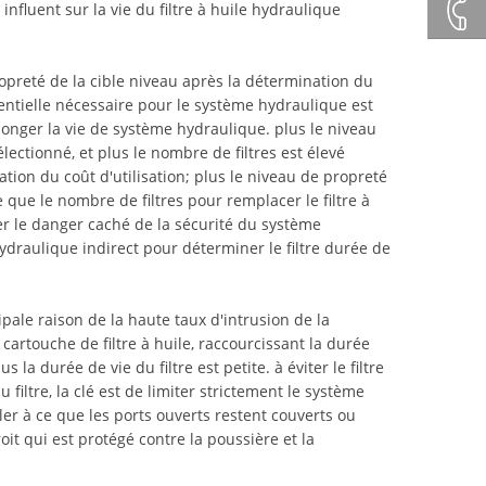
+86132
nfluent sur la vie du filtre à huile hydraulique
+86 23
ropreté de la cible niveau après la détermination du
entielle nécessaire pour le système hydraulique est
8132
onger la vie de système hydraulique. plus le niveau
sélectionné, et plus le nombre de filtres est élevé
ation du coût d'utilisation; plus le niveau de propreté
4618
te que le nombre de filtres pour remplacer le filtre à
ter le danger caché de la sécurité du système
ydraulique indirect pour déterminer le filtre durée de
cipale raison de la haute taux d'intrusion de la
 cartouche de filtre à huile, raccourcissant la durée
s la durée de vie du filtre est petite. à éviter le filtre
 filtre, la clé est de limiter strictement le système
ller à ce que les ports ouverts restent couverts ou
t qui est protégé contre la poussière et la