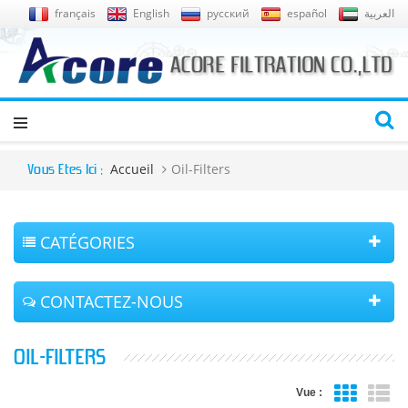
français
English
русский
español
العربية
Accueil
Oil-Filters
Vous Êtes Ici :
CATÉGORIES
CONTACTEZ-NOUS
OIL-FILTERS
Vue :