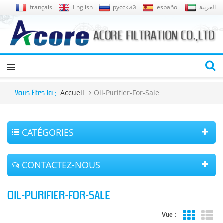
français
English
русский
español
العربية
Accueil
Oil-Purifier-For-Sale
Vous Êtes Ici :
CATÉGORIES
CONTACTEZ-NOUS
OIL-PURIFIER-FOR-SALE
Vue :