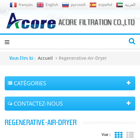
français
English
русский
español
العربية
Accueil
Regenerative-Air-Dryer
Vous Êtes Ici :
CATÉGORIES
CONTACTEZ-NOUS
REGENERATIVE-AIR-DRYER
Vue :