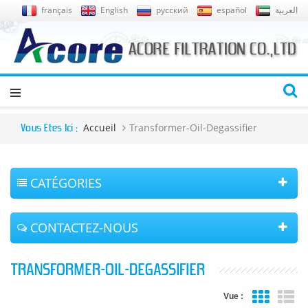
français
English
русский
español
العربية
Accueil
Transformer-Oil-Degassifier
Vous Êtes Ici :
CATÉGORIES
CONTACTEZ-NOUS
TRANSFORMER-OIL-DEGASSIFIER
Vue :