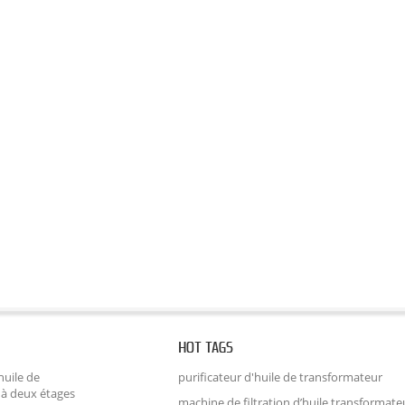
HOT TAGS
huile de
purificateur d'huile de transformateur
 à deux étages
machine de filtration d’huile transformate