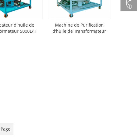
+86132
+86 23
icateur d'huile de
Machine de Purification
formateur 5000L/H
d’huile de Transformateur
8132
9000L/H
4618
 Page