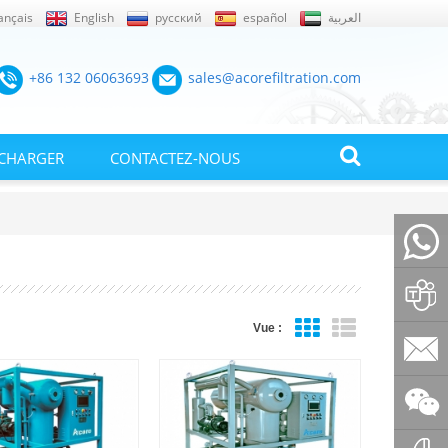
ançais
English
русский
español
العربية
+86 132 06063693
sales@acorefiltration.com
ÉCHARGER
CONTACTEZ-NOUS
+86132
Vue :
Rufus
Huang
sales@a