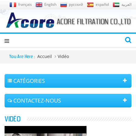
français
English
русский
español
العربية
Accueil
Vidéo
You Are Here :
CATÉGORIES
CONTACTEZ-NOUS
VIDÉO