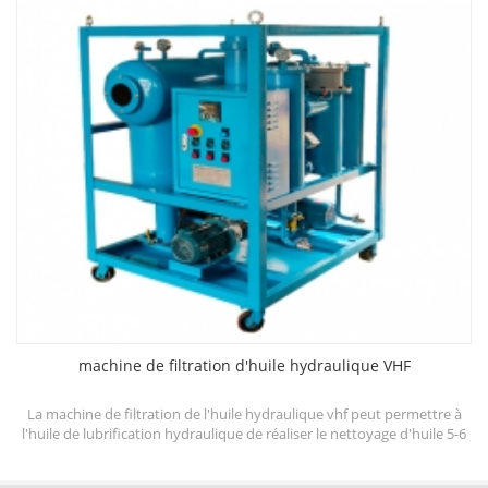
déshydratation, des chambres de dégazage et des systèmes de
filtration à trois étages, qui peuvent rapidement améliorer la
d
résistance diélectrique, réduire la teneur en eau, en gaz et en
particules et d'autres contaminants.
machine de filtration d'huile hydraulique VHF
ine
La machine de filtration de l'huile hydraulique vhf peut permettre à
l'huile de lubrification hydraulique de réaliser le nettoyage d'huile 5-6
e
et d'améliorer l'efficacité du système hydraulique. le système de
em
rinçage d'huile lubrifiante peut continuer à nettoyer l'huile