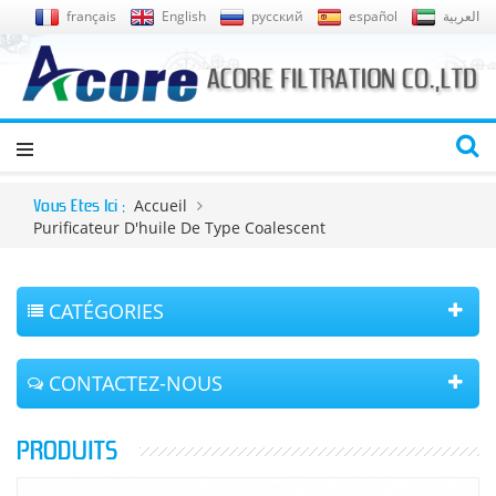
français
English
русский
español
العربية
Accueil
Vous Êtes Ici :
Purificateur D'huile De Type Coalescent
CATÉGORIES
CONTACTEZ-NOUS
PRODUITS