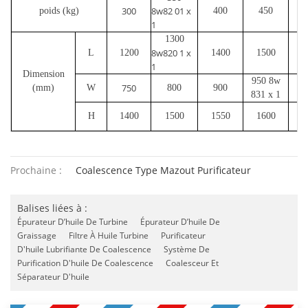
300
8w82 01 x
poids (kg)
400
450
5
1
1300
8w820 1 x
L
1200
1400
1500
1
1
Dimension
950 8w
750
(mm)
W
800
900
1
831 x 1
H
1400
1500
1550
1600
1
Prochaine :
Coalescence Type Mazout Purificateur
Balises liées à :
Épurateur D’huile De Turbine
Épurateur D’huile De
Graissage
Filtre À Huile Turbine
Purificateur
D'huile Lubrifiante De Coalescence
Système De
Purification D'huile De Coalescence
Coalesceur Et
Séparateur D'huile