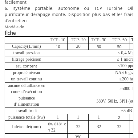
facilement
6. système portable, autonome ou TCP Turbine Oil
purificateur dérapage-monté. Disposition plus bas et les frais
d’entretien
Modèle de
fiche
50
TCP-
10
TCP-
20
TCP-
30
TCP-
TC
10
30
50
Capacity(L/min)
20
1
travail pression
≤ 0,4 Mpa
filtrage précision
≤ 1 micron
content
≤100 ppm
eau
propreté niveau
NAS 6 grade
un travail continu
≥200 hr
aucune défaillance en
≥5000 h
cours d’exécution
puissance
380V, 50Hz, 3PH (ou S
d’alimentation
travail bruit
65 dB
2
2
puissance totale (kw)
1
1
1
8w 8181 x
Inlet/outlet(mm)
32
32
32
1
32
350