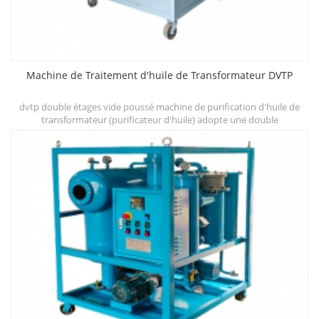
Machine de Traitement d'huile de Transformateur DVTP
dvtp double étages vide poussé machine de purification d'huile de
et
transformateur (purificateur d'huile) adopte une double
t
déshydratation, des chambres de dégazage et des systèmes de
filtration à trois étages, qui peuvent rapidement améliorer la
d
résistance diélectrique, réduire la teneur en eau, en gaz et en
particules et d'autres contaminants.