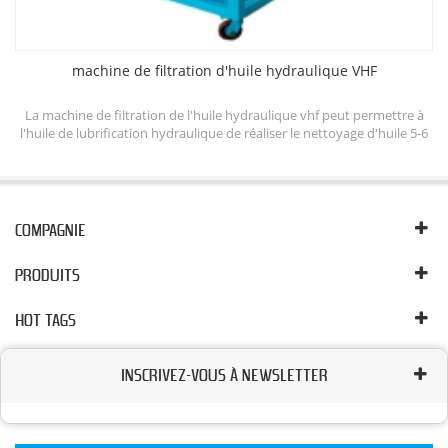
machine de filtration d'huile hydraulique VHF
ine
La machine de filtration de l'huile hydraulique vhf peut permettre à
l'huile de lubrification hydraulique de réaliser le nettoyage d'huile 5-6
e
et d'améliorer l'efficacité du système hydraulique. le système de
em
rinçage d'huile lubrifiante peut continuer à nettoyer l'huile
nd
hydraulique en éliminant l'eau libre, émulsifiée et dissoute, les gaz
ll
libres et dissous, les particules contenues dans l'huile.
COMPAGNIE
PRODUITS
HOT TAGS
INSCRIVEZ-VOUS À NEWSLETTER