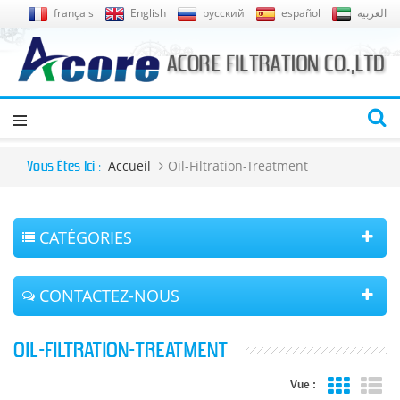
français
English
русский
español
العربية
Accueil
Oil-Filtration-Treatment
Vous Êtes Ici :
CATÉGORIES
CONTACTEZ-NOUS
OIL-FILTRATION-TREATMENT
Vue :