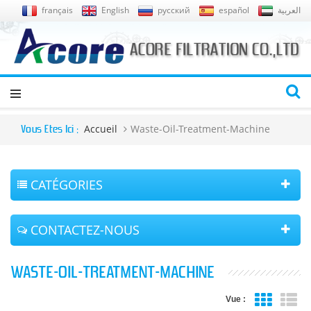
français
English
русский
español
العربية
Accueil
Waste-Oil-Treatment-Machine
Vous Êtes Ici :
CATÉGORIES
CONTACTEZ-NOUS
WASTE-OIL-TREATMENT-MACHINE
Vue :