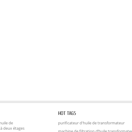
HOT TAGS
huile de
purificateur d'huile de transformateur
 à deux étages
machine de filtration d’huile transformate