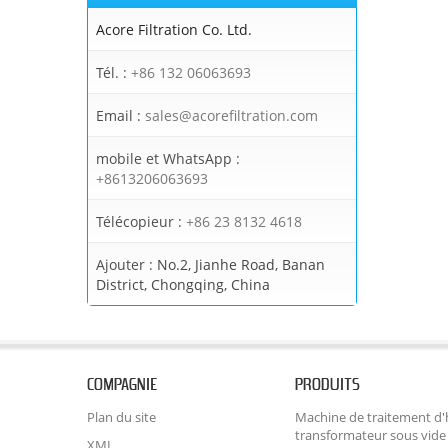
Acore Filtration Co. Ltd.
Tél. :
+86 132 06063693
Email :
sales@acorefiltration.com
mobile et WhatsApp :
+8613206063693
Télécopieur :
+86 23 8132 4618
Ajouter :
No.2, Jianhe Road, Banan
District, Chongqing, China
COMPAGNIE
PRODUITS
Plan du site
Machine de traitement d'
transformateur sous vide
XML