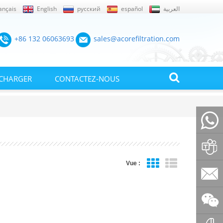
ançais
English
русский
español
العربية
+86 132 06063693
sales@acorefiltration.com
ÉCHARGER
CONTACTEZ-NOUS
+86132
Vue :
Rufus
Huang
sales@a